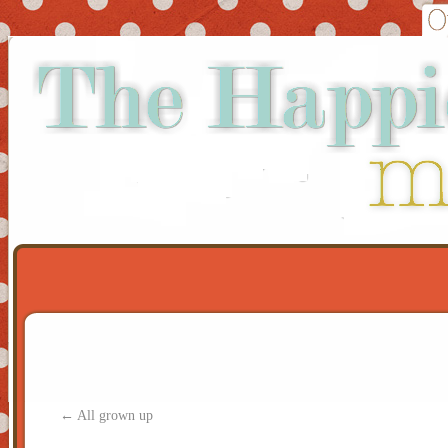
←
All grown up