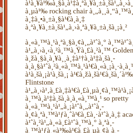
à¹à¸¥à¹‰à¸§à¸à¹‡à¸ªà¸¥à¸±à¸šà¹„à¸›
à¸µà¹‰ rocking chair à¸„à¸¸à¸“à¸™à¸²
à¸‡à¸•à¸±à¸§à¹€à¸­à¸‡
à¸ªà¸¥à¸±à¸šà¹„à¸›à¸ªà¸¥à¸±à¸šà¸¡à¸²
à¸«à¸™à¸¹à¸ªà¸§à¸¢à¸„à¹ˆà¸° à¸™à¹ˆà¸
à¹„à¸›à¸‹à¸²à¸™à¸Ÿà¸£à¸²à¸™ Golden
à¸žà¸§à¸à¸¥à¸¸à¸‡à¹†à¸à¹‡à¸šà¸­
à¸à¸§à¹ˆà¸²à¸«à¸™à¸¹à¹€à¸«à¸¡à¸·à¸­à
à¹à¸šà¸¡à¹à¸šà¸¡ à¹€à¸žà¸šà¹€à¸šà¸´à¹‰
Flintstone
à¹„à¸›à¹‚à¸£à¸‡à¹€à¸£à¸µà¸¢à¸™à¹à¸¡à
à¸™à¸à¹‡à¸šà¸­à¸à¸«à¸™à¸¹ so pretty
à¸«à¸™à¸¹à¹„à¸¡à¹ˆà¸„à¹ˆà¸­
à¸¢à¸ªà¸™à¹ƒà¸ˆà¹€à¸£à¸·à¹ˆà¸­à¸‡ a
à¹ˆà¸²à¹„à¸«à¸£à¹ˆà¸™à¸° à¸ªà¸­
à¸™à¹ƒà¸«à¹‰à¹€à¸£à¸µà¸¢à¸à¸­