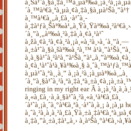
à¸Šà¹ˆà¸§à¸‡à¸™à¸µà¹‰à¸¡à¸²à¸¡à¸µ
´à¸™à¹€à¸ªà¸µà¸¢à¸‡à¸§à¸µà¹Šà¸”à¹† 
à¸™à¹€à¸„à¸£à¸·à¹ˆà¸­
à¸‡à¹ƒà¸Šà¹‰à¹„à¸Ÿà¸Ÿà¹‰à¸²à¹€à¸›
´à¸”à¸„à¹‰à¸²à¸‡à¸­à¸¢à¸¹à¹ˆ
à¸žà¸¢à¸²à¸¢à¸²à¸¡à¸«à¸²à¸›à¸´à¸”à¸—
à¸±à¹ˆà¸§à¸šà¹‰à¸²à¸™ à¹à¸”à¹Šà¸”à¸
à¸à¸§à¹ˆà¸²à¹à¸”à¹Šà¸”à¹„à¸”à¹‰à¸¢à
à¸¢à¸¹à¹ˆà¹à¸¥à¹‰à¸§ à¸ˆà¸™à¹ƒà¸
à¸µà¹ˆà¸ªà¸¸à¸” à¸¡à¸²à¸¡à¸µà¹‰à¸„à¸
´à¸”à¸§à¹ˆà¸²à¸ªà¸‡à¸ªà¸±à¸¢à¸¡à¸±à
ringing in my right ear Â à¸¡à¸²à¸à¸à
à¸«à¸£à¸·à¸­à¸§à¹ˆà¸²à¸«à¸¹à¹€à¸£à¸
´à¹ˆà¸¡à¸ˆà¸°à¹€à¸ªà¸·à¹ˆà¸­à¸¡ à¸¡à¸µ h
à¸ˆà¸²à¸à¸à¸²à¸£à¸Ÿà¸±à¸‡à¹€à¸ªà¸µà
à¸‡à¸”à¸±à¸‡à¹„à¸› à¸­à¹Šà¸°à¹€à¸›à¸¥