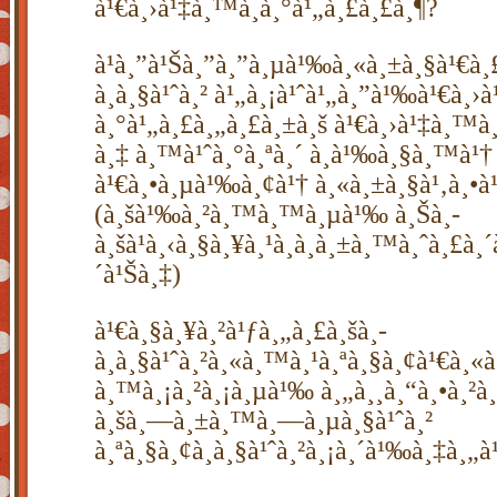
à¹€à¸›à¹‡à¸™à¸­à¸°à¹„à¸£à¸£à¸¶?
à¹à¸”à¹Šà¸”à¸”à¸µà¹‰à¸«à¸±à¸§à¹€à¸£
à¸à¸§à¹ˆà¸² à¹„à¸¡à¹ˆà¹„à¸”à¹‰à¹€à¸›
à¸°à¹„à¸£à¸„à¸£à¸±à¸š à¹€à¸›à¹‡à¸™à
à¸‡ à¸™à¹ˆà¸°à¸ªà¸´ à¸­à¹‰à¸§à¸™à¹†
à¹€à¸•à¸µà¹‰à¸¢à¹† à¸«à¸±à¸§à¹‚à¸•à
(à¸šà¹‰à¸²à¸™à¸™à¸µà¹‰ à¸Šà¸­
à¸šà¹à¸‹à¸§à¸¥à¸¹à¸à¸à¸±à¸™à¸ˆà¸£à¸
´à¹Šà¸‡)
à¹€à¸§à¸¥à¸²à¹ƒà¸„à¸£à¸šà¸­
à¸à¸§à¹ˆà¸²à¸«à¸™à¸¹à¸ªà¸§à¸¢à¹€à¸«à
à¸™à¸¡à¸²à¸¡à¸µà¹‰ à¸„à¸¸à¸“à¸•à¸²à¸
à¸šà¸—à¸±à¸™à¸—à¸µà¸§à¹ˆà¸²
à¸ªà¸§à¸¢à¸à¸§à¹ˆà¸²à¸¡à¸´à¹‰à¸‡à¸„à¹