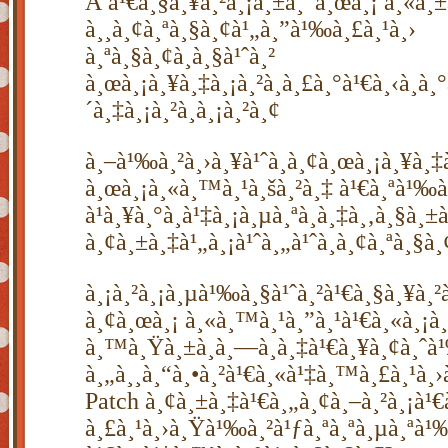
Â à¹€à¸§à¸¥à¸²à¸¡à¸±à¸”à¸œà¸¡ à¸«à
à¸¸à¸¢à¸ªà¸§à¸¢à¹„à¸”à¹‰à¸£à¸¹à¸›
à¸ªà¸§à¸¢à¸à¸§à¹ˆà¸²
à¸œà¸¡à¸¥à¸‡à¸¡à¸²à¸à¸£à¸°à¹€à¸‹à¸­à¸°
´à¸‡à¸¡à¸²à¸à¸¡à¸²à¸¢
à¸–à¹‰à¸²à¸›à¸¥à¹ˆà¸­à¸¢à¸œà¸¡à¸¥à¸‡à
à¸œà¸¡à¸«à¸™à¸¹à¸šà¸²à¸‡ à¹€à¸ªà¹‰à
à¹à¸¥à¸°à¸à¹‡à¸¡à¸µà¸ªà¸­à¸‡à¸‚à¸§à¸±à
à¸¢à¸±à¸‡à¹„à¸¡à¹ˆà¸„à¹ˆà¸­à¸¢à¸ªà¸§
à¸¡à¸²à¸¡à¸µà¹‰à¸§à¹ˆà¸²à¹€à¸§à¸¥à¸²à
à¸¢à¸œà¸¡ à¸«à¸™à¸¹à¸”à¸¹à¹€à¸«à¸¡à¸
à¸™à¸Ÿà¸±à¸à¸—à¸­à¸‡à¹€à¸¥à¸¢à¸ˆ
à¸„à¸¸à¸“à¸•à¸²à¹€à¸«à¹‡à¸™à¸£à¸¹à
Patch à¸¢à¸±à¸‡à¹€à¸„à¸¢à¸–à¸²à¸¡à¹€
à¸£à¸¹à¸›à¸Ÿà¹‰à¸²à¹ƒà¸ªà¸ªà¸µà¸ªà¹