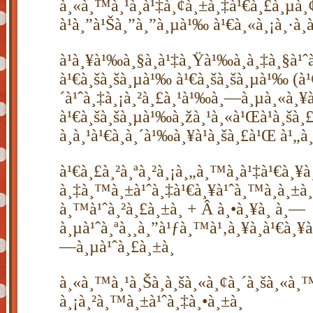
à¸«à¸™à¸¹à¸à¹‡à¸¢à¸±à¸‡à¹€à¸£à¸µà¸¢
à¹à¸”à¹Šà¸”à¸”à¸µà¹‰ à¹€à¸«à¸¡à¸·à¸
à¹à¸¥à¹‰à¸§à¸à¹‡à¸Ÿà¹‰à¸­à¸‡à¸§à¹ˆà
à¹€à¸šà¸šà¸µà¹‰ à¹€à¸šà¸šà¸µà¹‰ (à¹
´à¹ˆà¸‡à¸¡à¸²à¸£à¸¹à¹‰à¸—à¸µà¸«à¸¥à
à¹€à¸šà¸šà¸µà¹‰à¸žà¸¹à¸«à¹Œà¹à¸šà¸£
à¸à¸¹à¹€à¸à¸´à¹‰à¸¥à¹à¸šà¸£à¹Œ à¹„à¸¡
à¹€à¸£à¸²à¸ªà¸²à¸¡à¸„à¸™à¸à¹‡à¹€à¸¥
à¸‡à¸™à¸±à¹ˆà¸‡à¹€à¸¥à¹ˆà¸™à¸à¸±à¸™à
à¸™à¹ˆà¸²à¸£à¸±à¸ + Â à¸•à¸¥à¸ à¸—
à¸µà¹ˆà¸ªà¸¸à¸”à¹ƒà¸™à¹‚à¸¥à¸à¹€à¸¥
—à¸µà¹ˆà¸£à¸±à¸
à¸«à¸™à¸¹à¸Šà¸­à¸šà¸«à¸¢à¸´à¸šà¸«à¸™
à¸¡à¸²à¸™à¸±à¹ˆà¸‡à¸•à¸±à¸