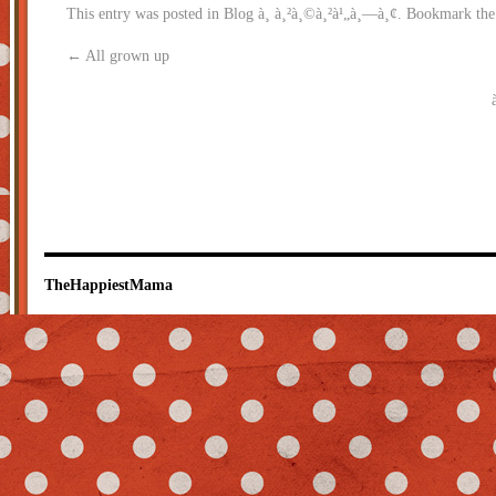
This entry was posted in
Blog à¸ à¸²à¸©à¸²à¹„à¸—à¸¢
. Bookmark th
←
All grown up
TheHappiestMama