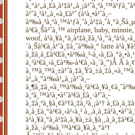
à¸°à¹„à¸£à¸à¹‡à¹„à¸¡à¹ˆà¸ªà¸™à¹ƒà¸ˆ
à¹ˆà¸²à¹„à¸«à¸£à¹ˆ (à¹à¸•à¹ˆà¸–
à¹‰à¸²à¸ªà¸™à¹ƒà¸ˆà¸à¹‡à¸ˆà¸°à¸Šà¸
à¹€à¸Šà¹ˆà¸™ airplane, baby, minnie,
woof, à¹à¸¥à¸°à¸à¹‡à¸žà¸¹à¸”à¸ªà¹à¸›
´à¸Šà¹€à¸à¹ˆà¸‡à¸ˆà¹‰à¸° latte à¹à¸¥
à¸žà¸­à¸£à¹Œà¸•à¹‰à¸²-à¸›à¸£à¸°à¸•à¸¹
à¸²à¹€à¸›à¸£à¹‰-à¹€à¸›à¸´à¸”)Â Â à¸
à¸™à¸™à¸±à¹ˆà¸‡à¸Ÿà¸±à¸‡à¸«à¸™à¸±
à¹„à¸”à¹‰à¹„à¸¡à¹ˆà¸–
à¸¶à¸‡à¸«à¸™à¹‰à¸²à¹€à¸¥à¸¢à¸ˆà¹‰
à¸ªà¸™à¹à¸•à¹ˆà¹€à¸£à¸·à¹ˆà¸­
à¸‡à¸ªà¸§à¸¢à¹†à¸‡à¸²à¸¡à¹† à¸£à¸­à¸
à¸à¸£à¸°à¹€à¸›à¹‹à¸² à¸‚à¸­à¸‡à¹à¸•à¹ˆ
à¹à¸¥à¸°à¸à¹‡à¸à¸¥à¸±à¸§à¸‚à¸­à¸‡à¹€à
à¸žà¸·à¹‰à¸™à¹€à¸¥à¸­à¸°à¹†