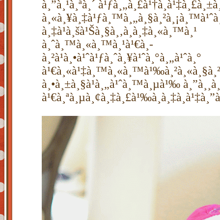
à¸”à¸¹à¸ªà¸´ à¹ƒà¸„à¸£à¹†à¸à¹‡à¸£à¸±à
à¸«à¸¥à¸‡à¹ƒà¸™à¸„à¸§à¸²à¸¡à¸™à¹ˆà¸
à¸‡à¹à¸šà¹Šà¸§à¸‚à¸­à¸‡à¸«à¸™à¸¹
à¸ˆà¸™à¸«à¸™à¸¹à¹€à¸­
à¸²à¹à¸•à¹ˆà¹ƒà¸ˆà¸¥à¹ˆà¸°à¸„à¹ˆà¸°
à¹€à¸«à¹‡à¸™à¸«à¸™à¹‰à¸²à¸«à¸§à¸²
à¸•à¸±à¸§à¹à¸„à¹ˆà¸™à¸µà¹‰ à¸”à¸¸à
à¹€à¸ªà¸µà¸¢à¸‡à¸£à¹‰à¸­à¸‡à¸à¹‡à¸”