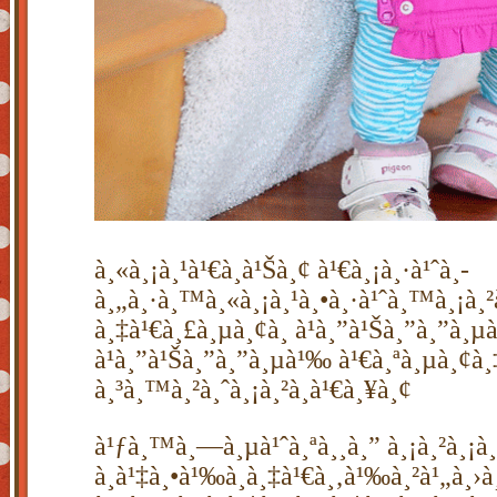
à¸«à¸¡à¸¹à¹€à¸­à¹Šà¸¢ à¹€à¸¡à¸·à¹ˆà¸­
à¸„à¸·à¸™à¸«à¸¡à¸¹à¸•à¸·à¹ˆà¸™à¸¡à¸
à¸‡à¹€à¸£à¸µà¸¢à¸ à¹à¸”à¹Šà¸”à¸”à¸
à¹à¸”à¹Šà¸”à¸”à¸µà¹‰ à¹€à¸ªà¸µà¸¢à¸
à¸³à¸™à¸²à¸ˆà¸¡à¸²à¸à¹€à¸¥à¸¢
à¹ƒà¸™à¸—à¸µà¹ˆà¸ªà¸¸à¸” à¸¡à¸²à¸¡
à¸à¹‡à¸•à¹‰à¸­à¸‡à¹€à¸‚à¹‰à¸²à¹„à¸›à