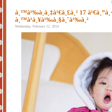
à¸™à¹‰à¸­à¸‡à¹€à¸£à¸² 17 à¹€à¸”à¸·
à¸™à¹à¸¥à¹‰à¸§à¸ˆà¹‰à¸²
Wednesday, February 12, 2014