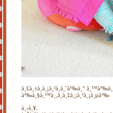
à¸£à¸±à¸à¸¡à¸²à¸à¸ˆà¹‰à¸° à¸™à¹‰à¸­
à¹‰à¸§à¸™à¸‚à¸­à¸‡à¸¡à¸²à¸¡à¸µà¹‰
à¸›à¸¥.