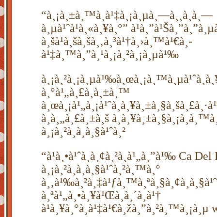
“à¸¡à¸±à¸™à¸à¹‡à¸¡à¸µà¸—à¸¸à¸à¸—
à¸µà¹ˆà¹à¸«à¸¥à¸°” à¹à¸”à¹Šà¸”à¸”à¸
à¸šà¹à¸šà¸šà¸‚à¸³à¹†à¸›à¸™à¹€à¸­
à¹‡à¸™à¸”à¸¹à¸¡à¸²à¸¡à¸µà¹‰
à¸¡à¸²à¸¡à¸µà¹‰à¸œà¸¡à¸™à¸µà¹ˆà¸à¸
à¸°à¹„à¸£à¸à¸±à¸™
à¸œà¸¡à¹„à¸¡à¹ˆà¸à¸¥à¸±à¸§à¸šà¸£à¸·à¹
à¸à¸„à¸£à¸±à¸š à¸à¸¥à¸±à¸§à¸¡à¸­à¸™à
à¸¡à¸²à¸à¸à¸§à¹ˆà¸²
“à¹à¸•à¹ˆà¸­à¸¢à¸²à¸à¹„à¸”à¹‰ Ca Del
à¸¡à¸²à¸à¸à¸§à¹ˆà¸²à¸™à¸°
à¸‚à¹‰à¸²à¸‡à¹ƒà¸™à¸ªà¸§à¸¢à¸à¸§à¹ˆ
à¸ªà¹„à¸•à¸¥à¹Œà¸­à¸´à¸à¹†
à¹à¸¥à¸°à¸à¹‡à¹€à¸žà¸”à¸²à¸™à¸¡à¸