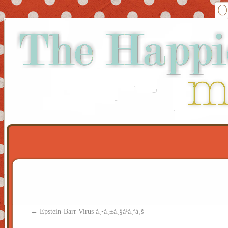
←
Epstein-Barr Virus à¸•à¸±à¸§à¹à¸ªà¸š