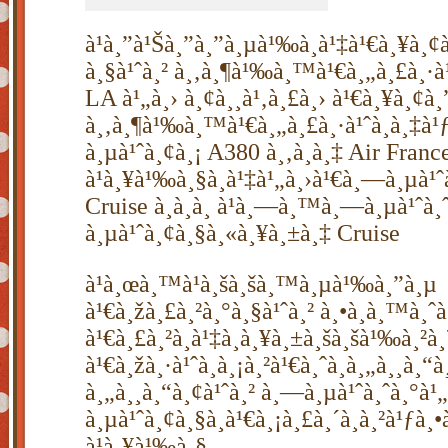
à¹à¸”à¹Šà¸”à¸”à¸µà¹‰à¸à¹‡à¹€à¸¥à¸¢
à¸§à¹ˆà¸² à¸‚à¸¶à¹‰à¸™à¹€à¸„à¸£à¸·à¹ˆ
LA à¹„à¸› à¸¢à¸¸à¹‚à¸£à¸› à¹€à¸¥à¸¢à¸”
à¸‚à¸¶à¹‰à¸™à¹€à¸„à¸£à¸·à¹ˆà¸­à¸‡à¹ƒ
à¸µà¹ˆà¸¢à¸¡ A380 à¸‚à¸­à¸‡ Air Franc
à¹à¸¥à¹‰à¸§à¸à¹‡à¹„à¸›à¹€à¸—à¸µà¹ˆ
Cruise à¸­à¸­à¸ à¹à¸—à¸™à¸—à¸µà¹ˆà
à¸µà¹ˆà¸¢à¸§à¸«à¸¥à¸±à¸‡ Cruise
à¹à¸œà¸™à¹à¸šà¸šà¸™à¸µà¹‰à¸”à¸µ
à¹€à¸žà¸£à¸²à¸°à¸§à¹ˆà¸² à¸•à¸­à¸™à¸ˆà
à¹€à¸£à¸²à¸à¹‡à¸à¸¥à¸±à¸šà¸šà¹‰à¸
à¹€à¸žà¸·à¹ˆà¸­à¸¡à¸²à¹€à¸ˆà¸­à¸„à¸¸à¸“à
à¸„à¸¸à¸“à¸¢à¹ˆà¸² à¸—à¸µà¹ˆà¸ˆà¸°à¹
à¸µà¹ˆà¸¢à¸§à¸­à¹€à¸¡à¸£à¸´à¸à¸²à¹ƒà¸
à¹à¸¥à¹‰à¸§