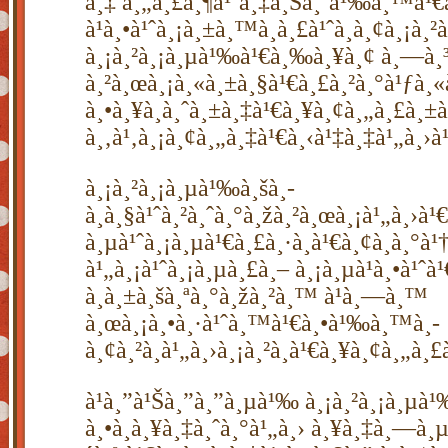
à¸‡ à¸„à¸£à¸¶à¹ˆà¸‡à¸Šà¸´à¹‰à¸™à¹€à
à¹à¸•à¹ˆà¸¡à¸±à¸™à¸­à¸£à¹ˆà¸­à¸¢à¸¡à¸²
à¸¡à¸²à¸¡à¸µà¹‰à¹€à¸‰à¸¥à¸¢ à¸—à¸³
à¸²à¸œà¸¡à¸«à¸±à¸§à¹€à¸£à¸²à¸°à¹ƒà¸«à
à¸•à¸¥à¸à¸ˆà¸±à¸‡à¹€à¸¥à¸¢à¸„à¸£à¸±à
à¸‚à¹‚à¸¡à¸¢à¸„à¸‡à¹€à¸‹à¹‡à¸‡à¹„à¸›à
à¸¡à¸²à¸¡à¸µà¹‰à¸šà¸­
à¸à¸§à¹ˆà¸²à¸ˆà¸°à¸žà¸²à¸œà¸¡à¹„à¸›à¹
à¸µà¹ˆà¸¡à¸µà¹€à¸£à¸·à¸­à¹€à¸¢à¸­à¸°à¹
à¹„à¸¡à¹ˆà¸¡à¸µà¸£à¸– à¸¡à¸µà¹à¸•à¹ˆà¹
à¸à¸±à¸šà¸ªà¸°à¸žà¸²à¸™ à¹à¸—à¸™
à¸œà¸¡à¸•à¸·à¹ˆà¸™à¹€à¸•à¹‰à¸™à¸­
à¸¢à¸²à¸à¹„à¸›à¸¡à¸²à¸à¹€à¸¥à¸¢à¸„à¸£
à¹à¸”à¹Šà¸”à¸”à¸µà¹‰ à¸¡à¸²à¸¡à¸µà
à¸•à¸à¸¥à¸‡à¸ˆà¸°à¹„à¸› à¸¥à¸‡à¸—à¸