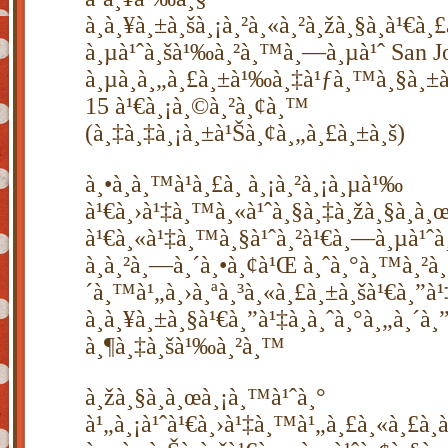
à¸à¸¥à¸±à¸šà¸¡à¸²à¸«à¸²à¸žà¸§à¸à¹€à
à¸µà¹ˆà¸šà¹‰à¸²à¸™à¸—à¸µà¹ˆ San Jo
à¸µà¸à¸„à¸£à¸±à¹‰à¸‡à¹ƒà¸™à¸§à¸
15 à¹€à¸¡à¸©à¸²à¸¢à¸™
(à¸‡à¸‡à¸¡à¸±à¹Šà¸¢à¸„à¸£à¸±à¸š)
à¸•à¸­à¸™à¹à¸£à¸ à¸¡à¸²à¸¡à¸µà¹‰
à¹€à¸›à¹‡à¸™à¸«à¹ˆà¸§à¸‡à¸žà¸§à¸à¸œ
à¹€à¸«à¹‡à¸™à¸§à¹ˆà¸²à¹€à¸—à¸µà¹ˆà¸
à¸­à¸²à¸—à¸´à¸•à¸¢à¹Œ à¸ˆà¸°à¸™à¸²à
´à¸™à¹„à¸›à¸ªà¸³à¸«à¸£à¸±à¸šà¹€à¸”à¹‡
à¸à¸¥à¸±à¸§à¹€à¸”à¹‡à¸à¸ˆà¸°à¸„à¸´à¸
à¸¶à¸‡à¸šà¹‰à¸²à¸™
à¸žà¸§à¸à¸œà¸¡à¸™à¹ˆà¸°
à¹„à¸¡à¹ˆà¹€à¸›à¹‡à¸™à¹„à¸£à¸«à¸£à¸­à