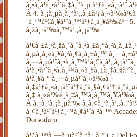
à¸•à¸à¹à¸•à¹ˆà¸‡à¸”à¸µ à¹ƒà¸«à¸¡à¹ˆ à¹
Â 4. à¸¡à¸µà¸­à¸°à¹„à¸£à¹ƒà¸«à¹‰à¹€à
´à¸™à¹€à¸¥à¹ˆà¸™à¹ƒà¸à¸¥à¹‰à¹† 5.
à¸žà¸·à¹‰à¸™à¹„à¸¡à¹‰
à¹€à¸£à¸²à¸žà¸´à¸ˆà¸²à¸£à¸“à¸²à¸à¸±à
à¸µà¸à¸«à¸¥à¸²à¸¢à¸­à¸±à¸™ à¸—à¸±
à¸—à¸µà¹ˆà¸•à¸­à¸™à¹à¸£à¸à¹„à¸¡à¹ˆà¸
à¹à¸•à¹ˆà¸•à¸­à¸™à¸«à¸¥à¸±à¸‡à¸§à¹ˆà
à¹à¸¥à¸° à¸—à¸µà¹ˆà¸«à¹‰à¸­
à¸‡à¹ƒà¸«à¸¡à¹ˆà¹†à¸ªà¸§à¸¢à¹† à¸ªà¸µ
à¸‡ à¸«à¹‰à¸­à¸‡à¸™à¸­à¸™à¸Ÿà¹‰à¸
Â à¸¡à¸²à¸¡à¸µà¹‰ à¸­à¸¢à¸²à¸à¹„à¸”à
à¸¢à¸¹à¹ˆà¹ƒà¸™à¸¢à¹ˆà¸²à¸™ Accade
Dorsoduro
à¹ƒà¸™à¸—à¸µà¹ˆà¸ªà¸¸à¸” Ca Del F