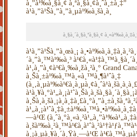
à¸”à¹‰à¸§à¸¢ à¸ªà¸§à¸¢à¸ˆà¸±à¸‡”
à¹à¸”à¹Šà¸”à¸”à¸µà¹‰à¸šà¸­à¸
à¸§à¸´à¸§à¸ªà¸§à¸¢ à¸«à¹‰à¸­à¸‡à¸
à¹à¸”à¹Šà¸”à¸œà¸¡ à¸•à¹‰à¸­à¸‡à¸à¸²à¸
´à¸”à¸™à¹‰à¸³ à¹€à¸«à¹‡à¸™à¸§à¸´à
à¹‚à¸”à¸¢à¹€à¸‰à¸žà¸²à¸° Grand Cana
à¸Šà¸±à¹‰à¸™à¸«à¸™à¸¶à¹ˆà¸‡
(à¸‚à¸µà¹‰à¹€à¸à¸µà¸¢à¸ˆà¹à¸šà¸à
à¹à¸¥à¸°à¹„à¸¡à¹ˆà¸Šà¸­à¸šà¸§à¸´à¸§à¸¡
à¸Šà¸­à¸šà¸¡à¸­à¸‡à¸£à¸°à¸”à¸±à¸šà¸ªà¸²
à¹„à¸¡à¹ˆà¸‡à¸±à¹‰à¸™à¸•à¹‰à¸­à¸‡à
—à¹Œ (à¸ˆà¸°à¸«à¸²à¹„à¸”à¹‰à¹„à¸‡à¹
à¸šà¹‰à¸²à¸™à¹€à¸à¹ˆà¸²à¹†à¹ƒà¸™à
à¸¡à¸µà¸¥à¸´à¸Ÿà¸—à¹Œ à¹€à¸™à¸µà¹