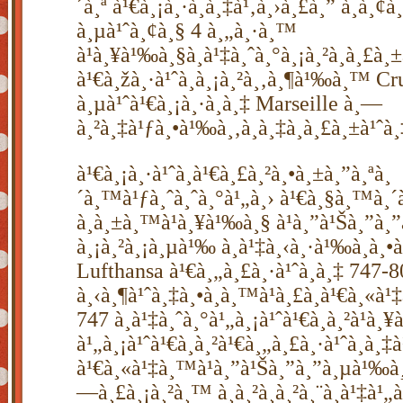
´à¸ª à¹€à¸¡à¸·à¸­à¸‡à¹‚à¸›à¸£à¸” à¸­à¸¢
à¸µà¹ˆà¸¢à¸§ 4 à¸„à¸·à¸™
à¹à¸¥à¹‰à¸§à¸à¹‡à¸ˆà¸°à¸¡à¸²à¸à¸£à¸±
à¹€à¸žà¸·à¹ˆà¸­à¸¡à¸²à¸‚à¸¶à¹‰à¸™ C
à¸µà¹ˆà¹€à¸¡à¸·à¸­à¸‡ Marseille à¸—
à¸²à¸‡à¹ƒà¸•à¹‰à¸‚à¸­à¸‡à¸à¸£à¸±à¹ˆà¸
à¹€à¸¡à¸·à¹ˆà¸­à¹€à¸£à¸²à¸•à¸±à¸”à¸ªà¸
´à¸™à¹ƒà¸ˆà¸ˆà¸°à¹„à¸› à¹€à¸§à¸™à¸´à
à¸à¸±à¸™à¹à¸¥à¹‰à¸§ à¹à¸”à¹Šà¸”à
à¸¡à¸²à¸¡à¸µà¹‰ à¸à¹‡à¸‹à¸·à¹‰à¸­à¸•
Lufthansa à¹€à¸„à¸£à¸·à¹ˆà¸­à¸‡ 747-
à¸‹à¸¶à¹ˆà¸‡à¸•à¸­à¸™à¹à¸£à¸à¹€à¸«à
747 à¸à¹‡à¸ˆà¸°à¹„à¸¡à¹ˆà¹€à¸­à¸²à¹à¸
à¹„à¸¡à¹ˆà¹€à¸­à¸²à¹€à¸„à¸£à¸·à¹ˆà¸­à¸‡à
à¹€à¸«à¹‡à¸™à¹à¸”à¹Šà¸”à¸”à¸µà¹‰à¸
—à¸£à¸¡à¸²à¸™ à¸­à¸²à¸à¸²à¸¨à¸à¹‡à¹„