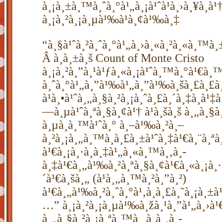
à¸¡à¸±à¸™à¸ˆà¸°à¹„à¸¡à¹ˆà¹à¸›à¸¥à¸à¹
à¸¡à¸²à¸¡à¸µà¹‰à¹à¸¢à¹‰à¸‡
“à¸§à¹ˆà¸²à¸ˆà¸°à¹„à¸›à¸«à¸²à¸«à¸™à¸
Â à¸à¸±à¸š Count of Monte Cristo
à¸¡à¸²à¸”à¸¹à¹ƒà¸«à¸¡à¹ˆà¸™à¸°à¹€à¸
à¸ˆà¸°à¹„à¸”à¹‰à¹„à¸”à¹‰à¸šà¸£à¸£à¸¢
à¹à¸•à¹ˆà¸„à¸§à¸²à¸¡à¸ˆà¸£à¸´à¸‡à¸à¹‡à¸
—à¸µà¹ˆà¸ªà¸§à¸¢à¹† à¹à¸šà¸š à¸„à¸§à¸
à¸µà¸à¸™à¹ˆà¸° à¸–à¹‰à¸²à¸–
à¸²à¸¡à¸„à¸™à¸à¸£à¸±à¹ˆà¸‡à¹€à¸¨à¸ªà
à¹€à¸¡à¸·à¸­à¸‡à¹„à¸«à¸™à¸‚à¸­
à¸‡à¹€à¸„à¹‰à¸²à¸ªà¸§à¸¢à¹€à¸«à¸¡à¸·
´à¹€à¸šà¸„ (à¹à¸„à¸™à¸²à¸”à¸²)
à¹€à¸„à¹‰à¸²à¸ˆà¸°à¹‚à¸à¸£à¸˜à¸¡à¸±
…” à¸¡à¸²à¸¡à¸µà¹‰à¸žà¸¹à¸”à¹„à¸›à¹€
à¸„à¸§à¸²à¸¡à¸ªà¸™à¸¸à¸à¸‚à¸­