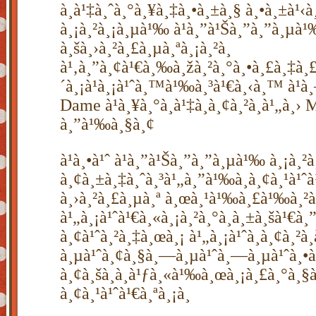
à¸à¹‡à¸ˆà¸°à¸¥à¸‡à¸•à¸±à¸§ à¸•à¸±à¹‹à¸
à¸¡à¸²à¸¡à¸µà¹‰ à¹à¸”à¹Šà¸”à¸”à¸µà¹
à¸šà¸›à¸²à¸£à¸µà¸ªà¸¡à¸²à¸
à¹‚à¸”à¸¢à¹€à¸‰à¸žà¸²à¸°à¸•à¸£à¸‡à¸
´à¸¡à¹à¸¡à¹ˆà¸™à¹‰à¸³à¹€à¸‹à¸™ à¹à
Dame à¹à¸¥à¸°à¸à¹‡à¸­à¸¢à¸²à¸à¹„à¸›
à¸”à¹‰à¸§à¸¢
à¹à¸•à¹ˆ à¹à¸”à¹Šà¸”à¸”à¸µà¹‰ à¸¡à¸
à¸¢à¸±à¸‡à¸ˆà¸³à¹„à¸”à¹‰à¸­à¸¢à¸¹à¹ˆà
à¸›à¸²à¸£à¸µà¸ª à¸œà¸¹à¹‰à¸£à¹‰à¸²à¸
à¹„à¸¡à¹ˆà¹€à¸«à¸¡à¸²à¸°à¸à¸±à¸šà¹€à¸”
à¸¢à¹ˆà¸²à¸‡à¸œà¸¡ à¹„à¸¡à¹ˆà¸­à¸¢à¸²à
à¸µà¹ˆà¸¢à¸§à¸—à¸µà¹ˆà¸—à¸µà¹ˆà¸•à
à¸¢à¸šà¸­à¸à¹ƒà¸«à¹‰à¸œà¸¡à¸£à¸°à¸
à¸¢à¸¹à¹ˆà¹€à¸ªà¸¡à¸­