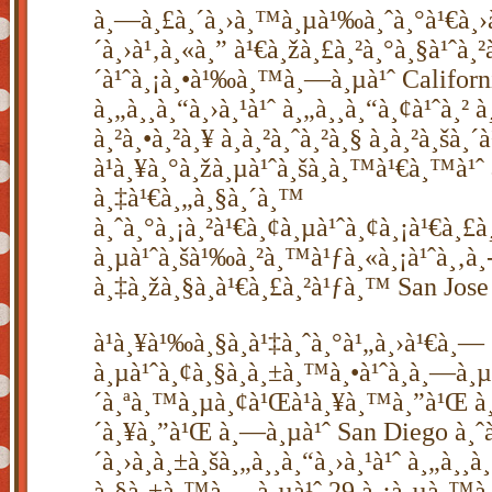
à¸—à¸£à¸´à¸›à¸™à¸µà¹‰à¸ˆà¸°à¹€à¸
´à¸›à¹‚à¸«à¸” à¹€à¸žà¸£à¸²à¸°à¸§à¹ˆà¸²
´à¹ˆà¸¡à¸•à¹‰à¸™à¸—à¸µà¹ˆ Californi
à¸„à¸¸à¸“à¸›à¸¹à¹ˆ à¸„à¸¸à¸“à¸¢à¹ˆà¸² à
à¸²à¸•à¸²à¸¥ à¸­à¸²à¸ˆà¸²à¸§ à¸­à¸²à¸šà¸´à
à¹à¸¥à¸°à¸žà¸µà¹ˆà¸šà¸­à¸™à¹€à¸™à¹
à¸‡à¹€à¸„à¸§à¸´à¸™
à¸ˆà¸°à¸¡à¸²à¹€à¸¢à¸µà¹ˆà¸¢à¸¡à¹€à¸£
à¸µà¹ˆà¸šà¹‰à¸²à¸™à¹ƒà¸«à¸¡à¹ˆà¸‚à¸
à¸‡à¸žà¸§à¸à¹€à¸£à¸²à¹ƒà¸™ San Jose
à¹à¸¥à¹‰à¸§à¸à¹‡à¸ˆà¸°à¹„à¸›à¹€à¸—
à¸µà¹ˆà¸¢à¸§à¸à¸±à¸™à¸•à¹ˆà¸­à¸—à¸µ
´à¸ªà¸™à¸µà¸¢à¹Œà¹à¸¥à¸™à¸”à¹Œ à¸
´à¸¥à¸”à¹Œ à¸—à¸µà¹ˆ San Diego à¸ˆ
´à¸›à¸à¸±à¸šà¸„à¸¸à¸“à¸›à¸¹à¹ˆ à¸„à¸¸à
à¸§à¸±à¸™à¸—à¸µà¹ˆ 29 à¸¡à¸µà¸™à¸