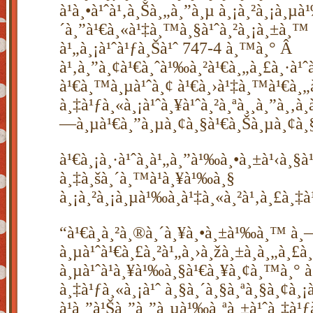
à¹à¸•à¹ˆà¹‚à¸Šà¸„à¸”à¸µ à¸¡à¸²à¸¡à¸µ
´à¸”à¹€à¸«à¹‡à¸™à¸§à¹ˆà¸²à¸¡à¸±à¸™
à¹„à¸¡à¹ˆà¹ƒà¸Šà¹ˆ 747-4 à¸™à¸° Â
à¹‚à¸”à¸¢à¹€à¸ˆà¹‰à¸²à¹€à¸„à¸£à¸·à¹ˆ
à¹€à¸™à¸µà¹ˆà¸¢ à¹€à¸›à¹‡à¸™à¹€à¸„à
à¸‡à¹ƒà¸«à¸¡à¹ˆà¸¥à¹ˆà¸²à¸ªà¸¸à¸”à¸‚à¸
—à¸µà¹€à¸”à¸µà¸¢à¸§à¹€à¸Šà¸µà¸¢à¸
à¹€à¸¡à¸·à¹ˆà¸­à¹„à¸”à¹‰à¸•à¸±à¹‹à¸§à
à¸‡à¸šà¸´à¸™à¹à¸¥à¹‰à¸§
à¸¡à¸²à¸¡à¸µà¹‰à¸à¹‡à¸«à¸²à¹‚à¸£à¸‡à¹
“à¹€à¸­à¸²à¸®à¸´à¸¥à¸•à¸±à¹‰à¸™ à
à¸µà¹ˆà¹€à¸£à¸²à¹„à¸›à¸žà¸±à¸à¸„à¸£
à¸µà¹ˆà¹à¸¥à¹‰à¸§à¹€à¸¥à¸¢à¸™à¸° 
à¸‡à¹ƒà¸«à¸¡à¹ˆ à¸§à¸´à¸§à¸ªà¸§à¸¢à¸¡à
à¹à¸”à¹Šà¸”à¸”à¸µà¹‰à¸ªà¸±à¹ˆà¸‡à¹ƒ