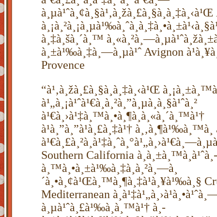
à¸µà¹ˆà¸¢à¸§à¹‚à¸žà¸£à¸§à¸­à¸‡à¸‹à¹Œ
à¸¡à¸²à¸¡à¸µà¹‰à¸ˆà¸­à¸‡à¸•à¸±à¹‹à¸§à
à¸‡à¸šà¸´à¸™ à¸«à¸²à¸—à¸µà¹ˆà¸žà¸±à
à¸±à¹‰à¸‡à¸—à¸µà¹ˆ Avignon à¹à¸¥à
Provence
“à¹‚à¸žà¸£à¸§à¸­à¸‡à¸‹à¹Œ à¸¡à¸±à¸
à¹„à¸¡à¹ˆà¹€à¸­à¸²à¸”à¸µà¸à¸§à¹ˆà¸²
à¹€à¸›à¹‡à¸™à¸•à¸¶à¸à¸«à¸´à¸™à¹†
à¹à¸”à¸”à¹à¸£à¸‡à¹† à¸‚à¸¶à¹‰à¸™à¸ 
à¹€à¸£à¸²à¸à¹‡à¸ˆà¸°à¹„à¸›à¹€à¸—à¸µ
Southern California à¸à¸±à¸™à¸à¹ˆà¸
à¸™à¸•à¸±à¹‰à¸‡à¸­à¸²à¸—à¸
´à¸•à¸¢à¹Œà¸™à¸¶à¸‡à¹à¸¥à¹‰à¸§ Cr
Mediterranean à¸à¹‡à¹„à¸›à¹à¸•à¹ˆà¸
à¸µà¹ˆà¸£à¹‰à¸­à¸™à¹† à¸­