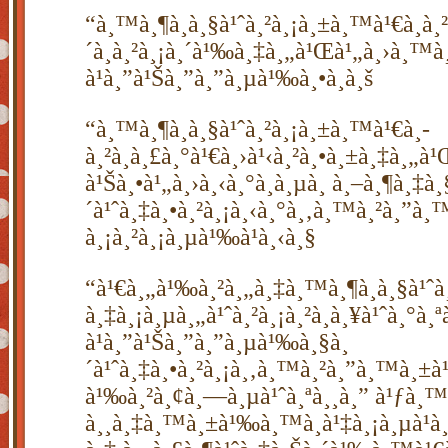
“à¸™à¸¶à¸à¸§à¹ˆà¸²à¸¡à¸±à¸™à¹€à¸­à¸
´à¸à¸²à¸¡à¸´à¹‰à¸‡à¸„à¹Œà¹„à¸›à¸™à
à¹à¸”à¹Šà¸”à¸”à¸µà¹‰à¸•à¸­à¸š
“à¸™à¸¶à¸à¸§à¹ˆà¸²à¸¡à¸±à¸™à¹€à¸­
à¸²à¸à¸£à¸°à¹€à¸›à¹‹à¸²à¸•à¸±à¸‡à¸„à¹
à¹Šà¸•à¹„à¸›à¸‹à¸°à¸­à¸µà¸ à¸–à¸¶à¸‡à¸
´à¹ˆà¸‡à¸•à¸²à¸¡à¸‹à¸°à¸‚à¸™à¸²à¸”
à¸¡à¸²à¸¡à¸µà¹‰à¹à¸‹à¸§
“à¹€à¸„à¹‰à¸²à¸„à¸‡à¸™à¸¶à¸à¸§à¹ˆà
à¸‡à¸¡à¸µà¸„à¹ˆà¸²à¸¡à¸²à¸à¸¥à¹ˆà¸°à¸ª
à¹à¸”à¹Šà¸”à¸”à¸µà¹‰à¸§à¸
´à¹ˆà¸‡à¸•à¸²à¸¡à¸‚à¸™à¸²à¸”à¸™à
à¹‰à¸²à¸¢à¸—à¸µà¹ˆà¸ªà¸¸à¸” à¹ƒà¸™
à¸¸à¸‡à¸™à¸±à¹‰à¸™à¸à¹‡à¸¡à¸µà¹à¸