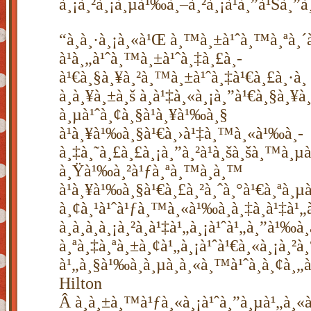
à¸¡à¸²à¸¡à¸µà¹‰à¸–à¸²à¸¡à¹à¸”à¹Šà¸”
“à¸­à¸·à¸¡à¸«à¹Œ à¸™à¸±à¹ˆà¸™à¸ªà¸
à¹à¸„à¹ˆà¸™à¸±à¹ˆà¸‡à¸£à¸­
à¹€à¸§à¸¥à¸²à¸™à¸±à¹ˆà¸‡à¹€à¸£à¸·à¸­ 
à¸à¸¥à¸±à¸š à¸à¹‡à¸«à¸¡à¸”à¹€à¸§à¸¥
à¸µà¹ˆà¸¢à¸§à¹à¸¥à¹‰à¸§
à¹à¸¥à¹‰à¸§à¹€à¸›à¹‡à¸™à¸«à¹‰à¸­
à¸‡à¸˜à¸£à¸£à¸¡à¸”à¸²à¹à¸šà¸šà¸™à¸
à¸Ÿà¹‰à¸²à¹ƒà¸ªà¸™à¸­à¸™
à¹à¸¥à¹‰à¸§à¹€à¸£à¸²à¸ˆà¸°à¹€à¸ªà¸µ
à¸¢à¸¹à¹ˆà¹ƒà¸™à¸«à¹‰à¸­à¸‡à¸à¹‡à¹„
à¸­à¸­à¸à¸¡à¸²à¸à¹‡à¹„à¸¡à¹ˆà¹„à¸”à¹‰à¸­
à¸ªà¸‡à¸ªà¸±à¸¢à¹„à¸¡à¹ˆà¹€à¸«à¸¡à¸²à
à¹„à¸§à¹‰à¸­à¸µà¸à¸«à¸™à¹ˆà¸­à¸¢à¸„à¹
Hilton
Â à¸à¸±à¸™à¹ƒà¸«à¸¡à¹ˆà¸”à¸µà¹„à¸«à