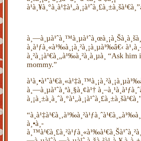
à¹à¸¥à¸°à¸à¹‡à¹„à¸¡à¹ˆà¸£à¸±à¸šà¹€à¸
à¸—à¸µà¹ˆà¸™à¸µà¹ˆà¸œà¸¡à¸Šà¸­à¸šà¸¡à
à¸à¹ƒà¸«à¹‰à¸¡à¸²à¸¡à¸µà¹‰â€‹ à¹‚à
à¸²à¸¡à¹€à¸„à¹‰à¸²à¸­à¸µà¸ “Ask him if
mommy.”
à¹à¸•à¹ˆà¹€à¸«à¹‡à¸™à¸¡à¸²à¸¡à¸µà¹‰à¸
à¸—à¸µà¹ˆà¸ªà¸§à¸¢à¹† à¸–à¸¹à¸à¹ƒà¸ˆà
à¸¡à¸±à¸à¸ˆà¸°à¹„à¸¡à¹ˆà¸£à¸±à¸šà¹€à¸”
“à¸à¹‡à¹€à¸‚à¹‰à¸²à¹ƒà¸ˆà¹€à¸„à¹‰à¸
à¸•à¸­
à¸™à¹€à¸£à¸²à¹ƒà¸«à¹‰à¹€à¸Šà¹ˆà¸²
—à¸µà¹ˆà¸—à¸µà¹ˆ à¸žà¸²à¹‚à¸¥ à¸­à¸