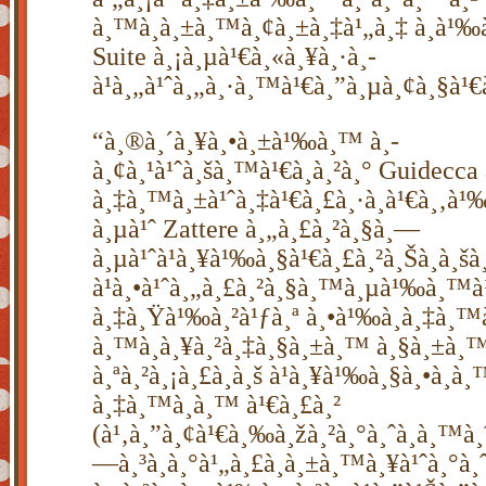
à¸™à¸à¸±à¸™à¸¢à¸±à¸‡à¹„à¸‡ à¸­à¹‰
Suite à¸¡à¸µà¹€à¸«à¸¥à¸·à¸­
à¹à¸„à¹ˆà¸„à¸·à¸™à¹€à¸”à¸µà¸¢à¸§à¹€à
“à¸®à¸´à¸¥à¸•à¸±à¹‰à¸™ à¸­
à¸¢à¸¹à¹ˆà¸šà¸™à¹€à¸à¸²à¸° Guidecca
à¸‡à¸™à¸±à¹ˆà¸‡à¹€à¸£à¸·à¸­à¹€à¸‚à¹
à¸µà¹ˆ Zattere à¸„à¸£à¸²à¸§à¸—
à¸µà¹ˆà¹à¸¥à¹‰à¸§à¹€à¸£à¸²à¸Šà¸­à¸šà¸
à¹à¸•à¹ˆà¸„à¸£à¸²à¸§à¸™à¸µà¹‰à¸™
à¸‡à¸Ÿà¹‰à¸²à¹ƒà¸ª à¸•à¹‰à¸­à¸‡à¸™
à¸™à¸à¸¥à¸²à¸‡à¸§à¸±à¸™ à¸§à¸±à¸™
à¸ªà¸²à¸¡à¸£à¸­à¸š à¹à¸¥à¹‰à¸§à¸•à¸
à¸‡à¸™à¸­à¸™ à¹€à¸£à¸²
(à¹‚à¸”à¸¢à¹€à¸‰à¸žà¸²à¸°à¸ˆà¸­à¸™à¸
—à¸³à¸­à¸°à¹„à¸£à¸à¸±à¸™à¸¥à¹ˆà¸°à¸