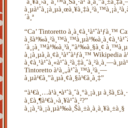
´à¸¥à¸›à¸´à¸™à¸Šà¸·à¹ˆà¸­à¸”à¸±à¸‡à
à¸µà¹ˆà¸¡à¸µà¸œà¸¥à¸‡à¸²à¸™à¸¡à¸²à¸
´à¸ª
“Ca’ Tintoretto à¸­à¸¢à¸¹à¹ˆà¹ƒà¸™ C
à¸šà¹‰à¸²à¸™à¸™à¸µà¹‰à¸­à¸¢à¸¹à¹ˆ
´à¸¡à¸™à¹‰à¸³à¸”à¹‰à¸§à¸¢ à¸™à¸µ
à¸¡à¸µà¸­à¸¢à¸¹à¹ˆà¹ƒà¸™ Wikipedia 
à¸¢à¸¹à¹ˆà¸«à¹ˆà¸²à¸‡à¸ˆà¸²à¸à¸—à¸µà¹
Tintoretto à¹à¸„à¹ˆà¸™à¸²à¸—
à¸µà¹€à¸”à¸µà¸¢à¸§à¹€à¸­à¸‡”
“à¹€à¸­…à¹à¸•à¹ˆà¸ˆà¸°à¸¡à¸µ à¸šà¸£à¸·
à¸£à¸¶à¹€à¸›à¸¥à¹ˆà¸²?”
à¸¡à¸²à¸¡à¸µà¹‰à¸Šà¸±à¸à¸à¸¥à¸±à¸§