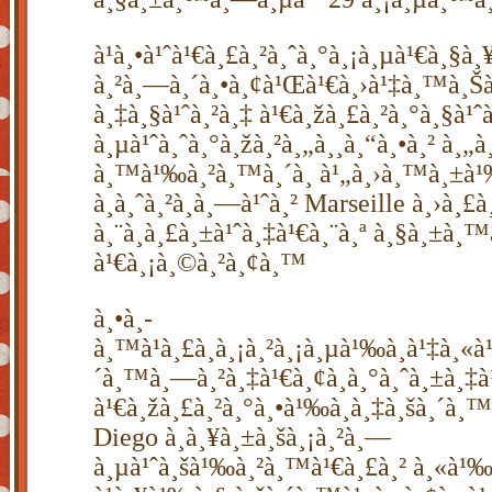
à¹à¸•à¹ˆà¹€à¸£à¸²à¸ˆà¸°à¸¡à¸µà¹€à¸§à
à¸²à¸—à¸´à¸•à¸¢à¹Œà¹€à¸›à¹‡à¸™à¸Šà
à¸‡à¸§à¹ˆà¸²à¸‡ à¹€à¸žà¸£à¸²à¸°à¸§à¹
à¸µà¹ˆà¸ˆà¸°à¸žà¸²à¸„à¸¸à¸“à¸•à¸² à¸„à
à¸™à¹‰à¸²à¸™à¸´à¸ à¹„à¸›à¸™à¸±à¹
à¸à¸ˆà¸²à¸à¸—à¹ˆà¸² Marseille à¸›à¸
à¸¨à¸à¸£à¸±à¹ˆà¸‡à¹€à¸¨à¸ª à¸§à¸±à¸
à¹€à¸¡à¸©à¸²à¸¢à¸™
à¸•à¸­
à¸™à¹à¸£à¸à¸¡à¸²à¸¡à¸µà¹‰à¸à¹‡à¸«à
´à¸™à¸—à¸²à¸‡à¹€à¸¢à¸­à¸°à¸ˆà¸±à¸‡
à¹€à¸žà¸£à¸²à¸°à¸•à¹‰à¸­à¸‡à¸šà¸´à¸™à
Diego à¸à¸¥à¸±à¸šà¸¡à¸²à¸—
à¸µà¹ˆà¸šà¹‰à¸²à¸™à¹€à¸£à¸² à¸«à¹