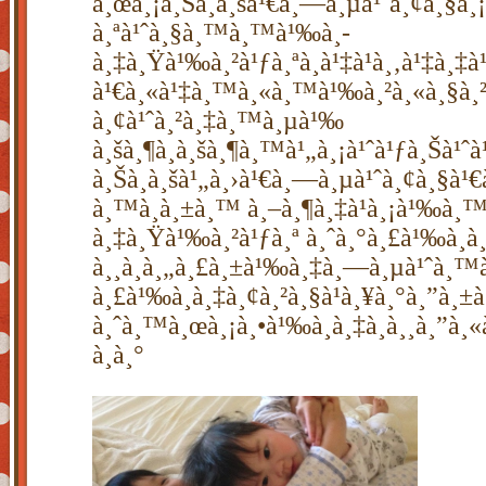
à¸œà¸¡à¸Šà¸­à¸šà¹€à¸—à¸µà¹ˆà¸¢à¸§à¸¡à
à¸ªà¹ˆà¸§à¸™à¸™à¹‰à¸­
à¸‡à¸Ÿà¹‰à¸²à¹ƒà¸ªà¸à¹‡à¹à¸‚à¹‡à¸‡à¹
à¹€à¸«à¹‡à¸™à¸«à¸™à¹‰à¸²à¸«à¸§à¸
à¸¢à¹ˆà¸²à¸‡à¸™à¸µà¹‰
à¸šà¸¶à¸à¸šà¸¶à¸™à¹„à¸¡à¹ˆà¹ƒà¸Šà¹ˆ
à¸Šà¸­à¸šà¹„à¸›à¹€à¸—à¸µà¹ˆà¸¢à¸§à¹€
à¸™à¸à¸±à¸™ à¸–à¸¶à¸‡à¹à¸¡à¹‰à¸
à¸‡à¸Ÿà¹‰à¸²à¹ƒà¸ª à¸ˆà¸°à¸£à¹‰à¸­
à¸¸à¸à¸„à¸£à¸±à¹‰à¸‡à¸—à¸µà¹ˆà¸™à
à¸£à¹‰à¸­à¸‡à¸¢à¸²à¸§à¹à¸¥à¸°à¸”à¸±à¸
à¸ˆà¸™à¸œà¸¡à¸•à¹‰à¸­à¸‡à¸­à¸¸à¸”à¸«à
à¸­à¸°