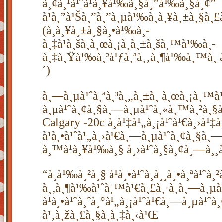
à¸¢à¸¹à¹ˆà¹à¸¥à¹‰à¸§à¸”à¹‰à¸§à¸¢”
à¹à¸”à¹Šà¸”à¸”à¸µà¹‰à¸à¸¥à¸±à¸§à¸
(à¸à¸¥à¸±à¸§à¸•à¹‰à¸­
à¸‡à¹à¸šà¸à¸œà¸¡à¸à¸±à¸šà¸™à¹‰à¸­
à¸‡à¸Ÿà¹‰à¸²à¹ƒà¸ªà¸‚à¸¶à¹‰à¸™à¸ à¸
´)
à¸—à¸µà¹ˆà¸ªà¸³à¸„à¸±à¸ à¸œà¸¡à¸™à
à¸µà¹ˆà¸¢à¸§à¸—à¸µà¹ˆà¸«à¸™à¸²à¸§à
Calgary -20c à¸à¹‡à¹„à¸¡à¹ˆà¹€à¸›à¹
à¹à¸•à¹ˆà¹„à¸›à¹€à¸—à¸µà¹ˆà¸¢à¸§à¸
à¸™à¹à¸¥à¹‰à¸§ à¸›à¹ˆà¸§à¸¢à¸—à¸¸
“à¸­à¹‰à¸²à¸§ à¹à¸•à¹ˆà¸­à¸¸à¸•à¸ªà¹ˆà
à¸‚à¸¶à¹‰à¹ˆà¸™à¹€à¸£à¸·à¸­à¸—à¸µà¹
à¹à¸•à¹ˆà¸ˆà¸°à¹„à¸¡à¹ˆà¹€à¸—à¸µà¹ˆà
à¹‚à¸žà¸£à¸§à¸­à¸‡à¸‹à¹Œ