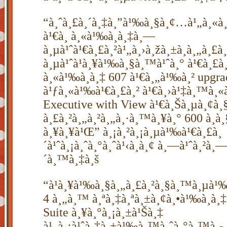
“à¸ˆà¸£à¸´à¸‡à¸”à¹‰à¸§à¸¢…à¹„à¸«à¸
à¹€à¸­ à¸«à¹‰à¸­à¸‡à¸—
à¸µà¹ˆà¹€à¸£à¸²à¹„à¸›à¸žà¸±à¸à¸„à¸£
à¸µà¹ˆà¹à¸¥à¹‰à¸§à¸™à¹ˆà¸° à¹€à¸£à¸
à¸«à¹‰à¸­à¸‡ 607 à¹€à¸„à¹‰à¸² upgra
à¹ƒà¸«à¹‰à¹€à¸£à¸² à¹€à¸›à¹‡à¸™à¸«
Executive with View à¹€à¸Šà¸µà¸¢à¸
à¸£à¸²à¸„à¸²à¸„à¸·à¸™à¸¥à¸° 600 à¸à¸
à¸¥à¸¥à¹Œ” à¸¡à¸²à¸¡à¸µà¹‰à¹€à¸£à¸
´à¹ˆà¸¡à¸ˆà¸°à¸ˆà¹‹à¸­à¸¢ à¸—à¹ˆà¸²à¸—
´à¸™à¸‡à¸š
“à¹à¸¥à¹‰à¸§à¸„à¸£à¸²à¸§à¸™à¸µà¹‰
4 à¸„à¸™ à¸ªà¸‡à¸ªà¸±à¸¢à¸•à¹‰à¸­à¸
Suite à¸¥à¸°à¸¡à¸±à¹Šà¸‡
à¹„à¸¡à¹ˆà¸‡à¸±à¹‰à¸™à¸ˆà¸°à¸™à¸­