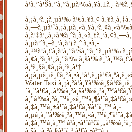
à¹à¸”à¹Šà¸”à¸”à¸µà¹‰à¸¥à¸±à¸‡à¹€à¸
à¸¡à¸²à¸¡à¸µà¹‰ à¹€à¸¥à¸¢ à¸¥à¸­à¸‡à
à¸—à¸µà¹ˆà¸¡à¸µà¸«à¸¥à¸²à¸¢à¸«à¹‰à¸
à¸à¹‡à¹„à¸›à¹€à¸ˆà¸­à¸«à¸¥à¸²à¸¢à¸—à
à¸µà¹ˆà¸–à¸¹à¸à¹ƒà¸ˆ à¸•à¸­
à¸™à¹à¸£à¸à¹à¸”à¹Šà¸”à¸”à¸µà¹‰ à¸¡
à¸¢à¸²à¸à¹„à¸”à¹‰ à¸šà¹‰à¸²à¸™à¸£à¸
à¸ªà¸§à¸¢à¸¡à¸²à¸à¹†
à¸¡à¸µà¸›à¸£à¸°à¸•à¸¹à¹‚à¸¡à¹€à¸ªà¸à¸
Water Taxi à¸¡à¸²à¹à¸¥à¹‰à¸§à¹€à¸›à
´à¸”à¹€à¸‚à¹‰à¸²à¸šà¹‰à¸²à¸™à¹€à¸¥
à¸”à¹‰à¸²à¸™à¸«à¸™à¸¶à¹ˆà¸‡à¹€à¸
à¸‡à¸™à¸±à¹ˆà¸‡à¹€à¸¥à¹ˆà¸™ à¸­
à¸µà¸à¸”à¹‰à¸²à¸™à¸«à¸™à¸¶à¹ˆà¸‡
à¸‡à¸™à¸­à¸™ à¹à¸•à¹ˆà¹€à¸„à¹‰à¸²à¸
à¸šà¸¡à¸²à¸§à¹ˆà¸² à¹€à¸•à¹‡à¸¡