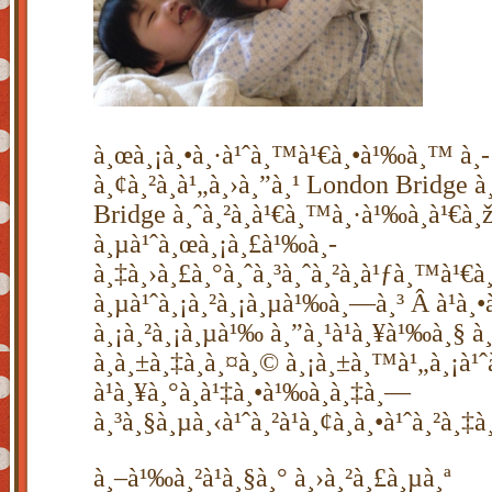
à¸œà¸¡à¸•à¸·à¹ˆà¸™à¹€à¸•à¹‰à¸™ à¸­
à¸¢à¸²à¸à¹„à¸›à¸”à¸¹ London Bridge à
Bridge à¸ˆà¸²à¸à¹€à¸™à¸·à¹‰à¸­à¹€à
à¸µà¹ˆà¸œà¸¡à¸£à¹‰à¸­
à¸‡à¸›à¸£à¸°à¸ˆà¸³à¸ˆà¸²à¸à¹ƒà¸™à¹€à
à¸µà¹ˆà¸¡à¸²à¸¡à¸µà¹‰à¸—à¸³ Â à¹à¸•
à¸¡à¸²à¸¡à¸µà¹‰ à¸”à¸¹à¹à¸¥à¹‰à¸§ à¸
à¸­à¸±à¸‡à¸à¸¤à¸© à¸¡à¸±à¸™à¹„à¸¡à¹ˆ
à¹à¸¥à¸°à¸à¹‡à¸•à¹‰à¸­à¸‡à¸—
à¸³à¸§à¸µà¸‹à¹ˆà¸²à¹à¸¢à¸à¸•à¹ˆà¸²à¸‡
à¸–à¹‰à¸²à¹à¸§à¸° à¸›à¸²à¸£à¸µà¸ª