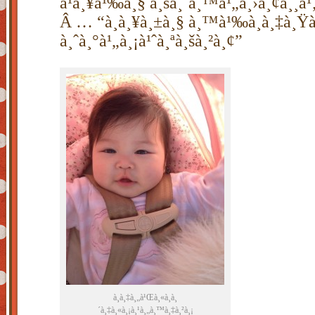
à¹à¸¥à¹‰à¸§ à¸šà¸´à¸™à¹„à¸›à¸¢à¸¸à¹‚à
Â … “à¸à¸¥à¸±à¸§ à¸™à¹‰à¸­à¸‡à¸Ÿà
à¸ˆà¸°à¹„à¸¡à¹ˆà¸ªà¸šà¸²à¸¢”
à¸­à¸‡à¸„à¹Œà¸«à¸à¸
´à¸‡à¸«à¸¡à¸¹à¸„à¸™à¸‡à¸²à¸¡