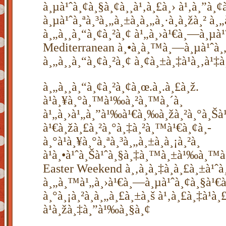
à¸µà¹ˆà¸¢à¸§à¸¢à¸¸à¹‚à¸£à¸› à¹‚à¸”à¸
à¸µà¹ˆà¸ªà¸³à¸„à¸±à¸à¸„à¸·à¸­à¸žà¸² à¸„
à¸„à¸¸à¸“à¸¢à¸²à¸¢ à¹„à¸›à¹€à¸—à¸µà¹
Mediterranean à¸•à¸­à¸™à¸—à¸µà¹ˆà¸„
à¸„à¸¸à¸“à¸¢à¸²à¸¢ à¸¢à¸±à¸‡à¹à¸‚à¹‡à
à¸„à¸¸à¸“à¸¢à¸²à¸¢à¸œ.à¸­.à¸£à¸ž.
à¹à¸¥à¸°à¸™à¹‰à¸²à¸™à¸´à¸
à¹„à¸›à¹„à¸”à¹‰à¹€à¸‰à¸žà¸²à¸°à¸Šà¹
à¹€à¸žà¸£à¸²à¸°à¸‡à¸²à¸™à¹€à¸¢à¸­
à¸°à¹à¸¥à¸°à¸ªà¸³à¸„à¸±à¸à¸¡à¸²à¸
à¹à¸•à¹ˆà¸Šà¹ˆà¸§à¸‡à¸™à¸±à¹‰à¸™à
Easter Weekend à¸‚à¸­à¸‡à¸à¸£à¸±à¹ˆà
à¸„à¸™à¹„à¸›à¹€à¸—à¸µà¹ˆà¸¢à¸§à¹€à
à¸°à¸¡à¸²à¸à¸„à¸£à¸±à¸š à¹‚à¸£à¸‡à¹à¸£
à¹à¸žà¸‡à¸”à¹‰à¸§à¸¢