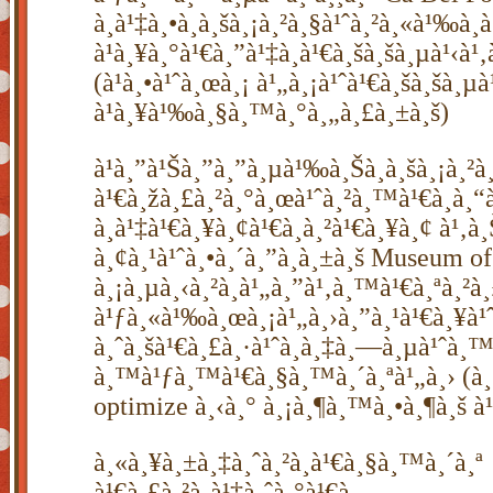
à¸à¹‡à¸•à¸­à¸šà¸¡à¸²à¸§à¹ˆà¸²à¸«à¹‰à¸­
à¹à¸¥à¸°à¹€à¸”à¹‡à¸à¹€à¸šà¸šà¸µà¹‹à¹‚
(à¹à¸•à¹ˆà¸œà¸¡ à¹„à¸¡à¹ˆà¹€à¸šà¸šà¸µà
à¹à¸¥à¹‰à¸§à¸™à¸°à¸„à¸£à¸±à¸š)
à¹à¸”à¹Šà¸”à¸”à¸µà¹‰à¸Šà¸­à¸šà¸¡à¸²à¸
à¹€à¸žà¸£à¸²à¸°à¸œà¹ˆà¸²à¸™à¹€à¸à¸“
à¸à¹‡à¹€à¸¥à¸¢à¹€à¸­à¸²à¹€à¸¥à¸¢ à¹‚à
à¸¢à¸¹à¹ˆà¸•à¸´à¸”à¸à¸±à¸š Museum of
à¸¡à¸µà¸‹à¸²à¸à¹„à¸”à¹‚à¸™à¹€à¸ªà¸²à
à¹ƒà¸«à¹‰à¸œà¸¡à¹„à¸›à¸”à¸¹à¹€à¸¥à
à¸ˆà¸šà¹€à¸£à¸·à¹ˆà¸­à¸‡à¸—à¸µà¹ˆà¸™
à¸™à¹ƒà¸™à¹€à¸§à¸™à¸´à¸ªà¹„à¸› (à¸
optimize à¸‹à¸° à¸¡à¸¶à¸™à¸•à¸¶à¸š à
à¸«à¸¥à¸±à¸‡à¸ˆà¸²à¸à¹€à¸§à¸™à¸´à¸ª
à¹€à¸£à¸²à¸à¹‡à¸ˆà¸°à¹€à¸—