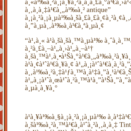
à¸«à¹‰à¸²à¸¡à¸¥à¸²à¸à¸à¸£à¸°à¹€à¸
à¸‚à¸­à¸‡à¹€à¸„à¹‰à¸² antique”
à¸¡à¸²à¸¡à¸µà¹‰à¸šà¸£à¸£à¸¢à¸²à¸¢à¸
à¸”à¸µà¸‚à¹‰à¸­à¹€à¸ªà¸µà¸¢
“à¹‚à¸« à¹à¸šà¸šà¸™à¸µà¹‰ à¸ˆà¸­à¸™
à¸²à¸£à¸–à¹„à¸›à¹„à¸–à¹†
à¸šà¸™à¹‚à¸•à¹Šà¸°à¹€à¸„à¹‰à¸²à¸¥à¸
à¹à¸¢à¹ˆà¹€à¸¥à¸¢ à¹„à¸¡à¹ˆà¹€à¸­à¸²à¸”
à¸‚à¹‰à¸²à¸‡à¹ƒà¸™à¸à¹‡à¸”à¸¹à¹€à
à¹„à¸¡à¹ˆà¸œà¹ˆà¸²à¸™à¹à¸”à¹Šà¸”à¸
à¸µà¸à¸¥à¸°
à¹à¸¥à¹‰à¸§à¸¡à¸²à¸¡à¸µà¹‰ à¸à¹‡à¹
à¸šà¹‰à¸²à¸™à¹€à¸à¹ˆà¸²à¸‚à¸­à¸‡ Tint