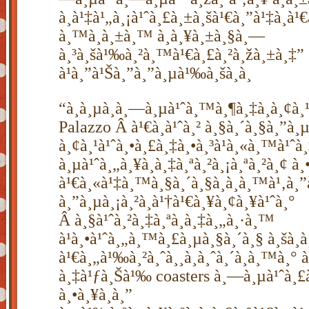
à¸à¹‡à¹„à¸¡à¹ˆà¸£à¸±à¸šà¹€à¸”à¹‡à¸à¹€
à¸™à¸à¸±à¸™ à¸à¸¥à¸±à¸§à¸—
à¸³à¸šà¹‰à¸²à¸™à¹€à¸£à¸²à¸žà¸±à¸‡”
à¹à¸”à¹Šà¸”à¸”à¸µà¹‰à¸šà¸­à¸
“à¸­à¸µà¸à¸—à¸µà¹ˆà¸™à¸¶à¸‡à¸­à¸¢à¸
Palazzo Â à¹€à¸à¹ˆà¸² à¸§à¸´à¸§à¸”à¸µà
à¸¢à¸¹à¹ˆà¸•à¸£à¸‡à¸•à¸³à¹à¸«à¸™à¹ˆ
à¸µà¹ˆà¸„à¸¥à¸­à¸‡à¸ªà¸²à¸¡à¸ªà¸²à¸¢ à
à¹€à¸«à¹‡à¸™à¸§à¸´à¸§à¸à¸­à¸™à¹‚à¸”
à¸”à¸µà¸¡à¸²à¸à¹†à¹€à¸¥à¸¢à¸¥à¹ˆà¸°
Â à¸§à¹ˆà¸²à¸‡à¸ªà¸­à¸‡à¸„à¸·à¸™
à¹à¸•à¹ˆà¸„à¸™à¸£à¸µà¸§à¸´à¸§ à¸šà¸­à¸
à¹€à¸„à¹‰à¸²à¸ˆà¸¸à¸à¸ˆà¸´à¸à¸™à¸° 
à¸‡à¹ƒà¸Šà¹‰ coasters à¸—à¸µà¹ˆà¸£à¸
à¸•à¸¥à¸­à¸”