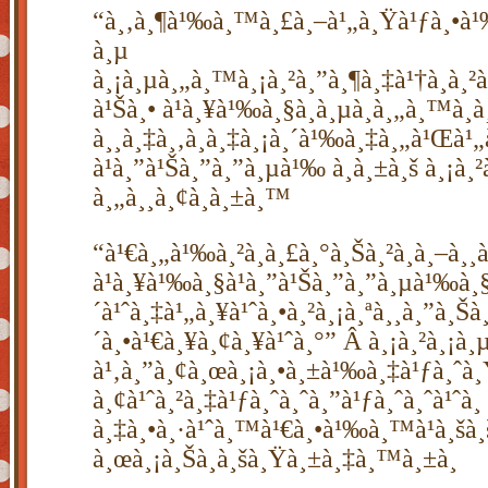
“à¸‚à¸¶à¹‰à¸™à¸£à¸–à¹„à¸Ÿà¹ƒà¸•
à¸µ
à¸¡à¸µà¸„à¸™à¸¡à¸²à¸”à¸¶à¸‡à¹†à¸à¸²à
à¹Šà¸• à¹à¸¥à¹‰à¸§à¸­à¸µà¸à¸„à¸™à¸à
à¸¸à¸‡à¸‚à¸­à¸‡à¸¡à¸´à¹‰à¸‡à¸„à¹Œà¹„
à¹à¸”à¹Šà¸”à¸”à¸µà¹‰ à¸à¸±à¸š à¸¡à¸
à¸„à¸¸à¸¢à¸à¸±à¸™
“à¹€à¸„à¹‰à¸²à¸à¸£à¸°à¸Šà¸²à¸à¸–à¸¸
à¹à¸¥à¹‰à¸§à¹à¸”à¹Šà¸”à¸”à¸µà¹‰à¸
´à¹ˆà¸‡à¹„à¸¥à¹ˆà¸•à¸²à¸¡à¸ªà¸¸à¸”à¸Šà
´à¸•à¹€à¸¥à¸¢à¸¥à¹ˆà¸°” Â à¸¡à¸²à¸¡à
à¹‚à¸”à¸¢à¸œà¸¡à¸•à¸±à¹‰à¸‡à¹ƒà¸ˆà¸
à¸¢à¹ˆà¸²à¸‡à¹ƒà¸ˆà¸ˆà¸”à¹ƒà¸ˆà¸ˆà¹ˆà¸­
à¸‡à¸•à¸·à¹ˆà¸™à¹€à¸•à¹‰à¸™à¹à¸šà
à¸œà¸¡à¸Šà¸­à¸šà¸Ÿà¸±à¸‡à¸™à¸±à¸