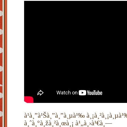
à¹à¸”à¹Šà¸”à¸”à¸µà¹‰ à¸¡à¸²à¸¡à¸µà
à¸ˆà¸°à¸žà¸²à¸œà¸¡ à¹„à¸›à¹€à¸—