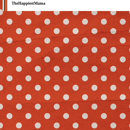
TheHappiestMama