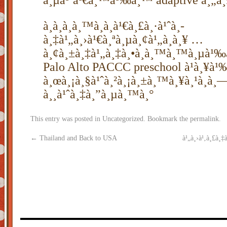
à¸µà¹ˆà¹€à¸™à¹‰à¸™ adaptive à¸„à¸
à¸­à¸­à¸à¸™à¸­à¸à¹€à¸£à¸·à¹ˆà¸­
à¸‡à¹„à¸›à¹€à¸ªà¸µà¸¢à¹„à¸à¸¥ …
à¸¢à¸±à¸‡à¹„à¸‡à¸•à¸­à¸™à¸™à¸µà¹‰à
Palo Alto PACCC preschool à¹à¸¥à¹
à¸œà¸¡à¸§à¹ˆà¸²à¸¡à¸±à¸™à¸¥à¸¹à¸à¸
à¸¸à¹ˆà¸‡à¸”à¸µà¸™à¸°
This entry was posted in
Uncategorized
. Bookmark the
permalink
.
←
Thailand and Back to USA
à¹„à¸›à¹‚à¸£à¸