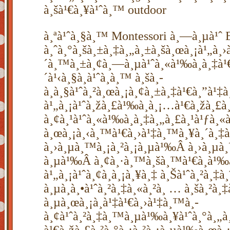
à¸šà¹€à¸¥à¹ˆà¸™ outdoor
à¸ªà¹ˆà¸§à¸™ Montessori à¸—à¸µà¹ˆ 
à¸ˆà¸°à¸šà¸±à¸‡à¸„à¸±à¸šà¸œà¸¡à¹„à¸›à¸
´à¸™à¸±à¸¢à¸—à¸µà¹ˆà¸«à¹‰à¸­à¸‡à¹€à
´à¹‹à¸§à¸à¹ˆà¸­à¸™ à¸šà¸­
à¸à¸§à¹ˆà¸²à¸œà¸¡à¸¢à¸±à¸‡à¹€à¸”à¹‡à¸
à¹„à¸¡à¹ˆà¸žà¸£à¹‰à¸­à¸¡…à¹€à¸žà¸£à¸
à¸¢à¸¹à¹ˆà¸«à¹‰à¸­à¸‡à¸„à¸£à¸¹à¹ƒà¸«à¸
à¸œà¸¡à¸‹à¸™à¹€à¸›à¹‡à¸™à¸¥à¸´à¸‡à
à¸›à¸µà¸™à¸¡à¸²à¸¡à¸µà¹‰Â à¸›à¸µà¸
à¸µà¹‰Â à¸¢à¸·à¸™à¸šà¸™à¹€à¸à¹‰à
à¹„à¸¡à¹ˆà¸¢à¸­à¸¡à¸¥à¸‡ à¸Šà¹ˆà¸²à¸‡à¸
à¸µà¸à¸•à¹ˆà¸²à¸‡à¸«à¸²à¸ … à¸šà¸²à
à¸µà¸œà¸¡à¸à¹‡à¹€à¸›à¹‡à¸™à¸­
à¸¢à¹ˆà¸²à¸‡à¸™à¸µà¹‰à¸¥à¹ˆà¸°à¸„à