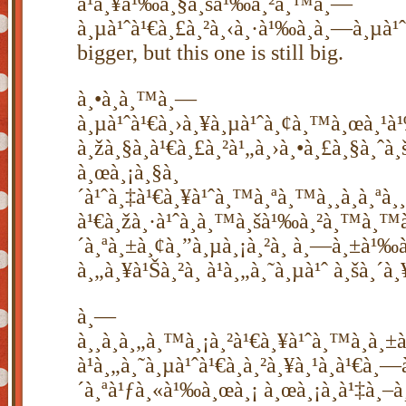
à¹à¸¥à¹‰à¸§à¸šà¹‰à¸²à¸™à¸—
à¸µà¹ˆà¹€à¸£à¸²à¸‹à¸·à¹‰à¸­à¸—à¸µà¹ˆ
bigger, but this one is still big.
à¸•à¸­à¸™à¸—
à¸µà¹ˆà¹€à¸›à¸¥à¸µà¹ˆà¸¢à¸™à¸œà¸¹à
à¸žà¸§à¸à¹€à¸£à¸²à¹„à¸›à¸•à¸£à¸§à¸ˆ
à¸œà¸¡à¸§à¸
´à¹ˆà¸‡à¹€à¸¥à¹ˆà¸™à¸ªà¸™à¸¸à¸à¸ªà¸
à¹€à¸žà¸·à¹ˆà¸­à¸™à¸šà¹‰à¸²à¸™à¸™
´à¸ªà¸±à¸¢à¸”à¸µà¸¡à¸²à¸ à¸—à¸±à¹‰
à¸„à¸¥à¹Šà¸²à¸ à¹à¸„à¸˜à¸µà¹ˆ à¸šà¸´à¸
à¸—
à¸¸à¸à¸„à¸™à¸¡à¸²à¹€à¸¥à¹ˆà¸™à¸à¸±à
à¹à¸„à¸˜à¸µà¹ˆà¹€à¸­à¸²à¸¥à¸¹à¸à¹€
´à¸ªà¹ƒà¸«à¹‰à¸œà¸¡ à¸œà¸¡à¸à¹‡à¸–à¸