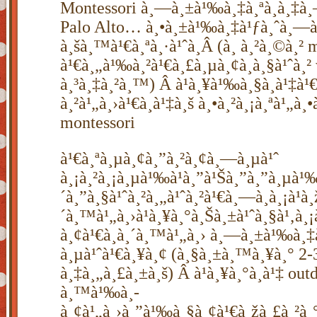
Montessori à¸—à¸±à¹‰à¸‡à¸ªà¸­à¸‡à
Palo Alto… à¸•à¸±à¹‰à¸‡à¹ƒà¸ˆà¸—à¸³
à¸šà¸™à¹€à¸ªà¸·à¹ˆà¸­Â (à¸ à¸²à¸©à¸² 
à¹€à¸„à¹‰à¸²à¹€à¸£à¸µà¸¢à¸à¸§à¹ˆà¸
à¸³à¸‡à¸²à¸™) Â à¹à¸¥à¹‰à¸§à¸à¹‡à¹€
à¸²à¹„à¸›à¹€à¸à¹‡à¸š à¸•à¸²à¸¡à¸ªà¹„à¸
montessori
à¹€à¸ªà¸µà¸¢à¸”à¸²à¸¢à¸—à¸µà¹ˆ
à¸¡à¸²à¸¡à¸µà¹‰à¹à¸”à¹Šà¸”à¸”à¸µà¹
´à¸”à¸§à¹ˆà¸²à¸„à¹ˆà¸²à¹€à¸—à¸­à¸¡à¹à¸
´à¸™à¹„à¸›à¹à¸¥à¸°à¸Šà¸±à¹ˆà¸§à¹‚
à¸¢à¹€à¸à¸´à¸™à¹„à¸› à¸—à¸±à¹‰à¸‡
à¸µà¹ˆà¹€à¸¥à¸¢ (à¸§à¸±à¸™à¸¥à¸° 2-3
à¸‡à¸„à¸£à¸±à¸š) Â à¹à¸¥à¸°à¸à¹‡ out
à¸™à¹‰à¸­
à¸¢à¹„à¸›à¸”à¹‰à¸§à¸¢à¹€à¸žà¸£à¸²à¸