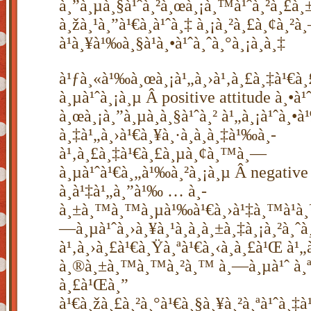
à¸”à¸µà¸§à¹ˆà¸²à¸œà¸¡à¸™à¹ˆà¸²à¸£à¸±
à¸žà¸¹à¸”à¹€à¸à¹ˆà¸‡ à¸¡à¸²à¸£à¸¢à¸
à¹à¸¥à¹‰à¸§à¹à¸•à¹ˆà¸ˆà¸°à¸¡à¸­à¸‡
à¹ƒà¸«à¹‰à¸œà¸¡à¹„à¸›à¹‚à¸£à¸‡à¹€
à¸µà¹ˆà¸¡à¸µ Â positive attitude à¸•à¹
à¸œà¸¡à¸”à¸µà¸à¸§à¹ˆà¸² à¹„à¸¡à¹ˆà¸•
à¸‡à¹„à¸›à¹€à¸¥à¸·à¸­à¸à¸‡à¹‰à¸­
à¹‚à¸£à¸‡à¹€à¸£à¸µà¸¢à¸™à¸—
à¸µà¹ˆà¹€à¸„à¹‰à¸²à¸¡à¸µ Â negative 
à¸à¹‡à¹„à¸”à¹‰ … à¸­
à¸±à¸™à¸™à¸µà¹‰à¹€à¸›à¹‡à¸™à¹à¸
—à¸µà¹ˆà¸›à¸¥à¸¹à¸à¸à¸±à¸‡à¸¡à¸²à¸ˆà¸
à¹‚à¸›à¸£à¹€à¸Ÿà¸ªà¹€à¸‹à¸­à¸£à¹Œ à¹
à¸®à¸±à¸™à¸™à¸²à¸™ à¸—à¸µà¹ˆ à¸ªà
à¸£à¹Œà¸”
à¹€à¸žà¸£à¸²à¸°à¹€à¸§à¸¥à¸²à¸ªà¹ˆà¸‡à