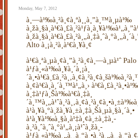
Monday, May 7, 2012
à¸—à¹‰à¸²à¸¢à¸ªà¸¸à¸”à¸™à¸µà¹‰
à¸žà¸§à¸à¹€à¸£à¸²à¹ƒà¸à¸¥à¹‰à¹„à¸
à¸žà¸§à¸à¹€à¸£à¸²à¸„à¸‡à¸ˆà¸°à¸„à¸´à
Alto à¸¡à¸²à¸à¹€à¸¥à¸¢
à¹€à¸ªà¸µà¸¢à¸”à¸²à¸¢à¸—à¸µà¹ˆ Palo
à¹ƒà¸«à¹‰à¸¥à¸´à¸¡à¸
´à¸•à¹€à¸£à¸²à¸‚à¸¢à¸²à¸¢à¸šà¹‰à¸²
à¸¢à¹€à¸à¸´à¸™à¹„à¸› à¹€à¸£à¸²à¸•à¹
à¸‡à¹ƒà¸Šà¹‰à¹€à¸‡à¸
´à¸™à¸„à¹ˆà¸²à¸‚à¸¢à¸²à¸¢à¸•à¸±à¹‰à
à¹à¸¥à¸°à¸žà¸¥à¸±à¸‡à¸Šà¸µà¸§à¸´à¸•
à¹à¸¥à¹‰à¸§à¸à¹‡à¸¢à¸±à¸‡à¸­
à¸²à¸ˆà¸ˆà¸°à¹„à¸¡à¹ˆà¸žà¸­
à¹ƒà¸«à¹‰à¸„à¸¸à¸“à¸•à¸²à¸„à¸¸à¸“à¸¢