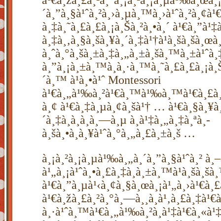
à¹€à¸žà¸£à¸²à¸°à¸¡à¸²à¸¡à¸µà¹‰à¸œà¸¡
´à¸”à¸§à¹ˆà¸²à¸›à¸µà¸™à¸›à¹ˆà¸²à¸¢à¹
à¸‡à¸˜à¸£à¸£à¸¡à¸Šà¸²à¸•à¸´ à¹€à¸”à¹‡à¸
à¸‡à¸‚à¸§à¸šà¸¥à¸´à¸‡à¹†à¹à¸šà¸šà¸œà
à¸ˆà¸°à¸šà¸±à¸‡à¸„à¸±à¸šà¸™à¸±à¹ˆà¸
à¸”à¸¡à¸±à¸™à¸à¸·à¸™à¸˜à¸£à¸£à¸¡à¸Šà
´à¸™ à¹à¸•à¹ˆ Montessori
à¹€à¸„à¹‰à¸²à¹€à¸™à¹‰à¸™à¹€à¸£à¸
à¸¢ à¹€à¸‡à¸µà¸¢à¸šà¹† … à¹€à¸§à¸¥à
´à¸‡à¸­à¸­à¸à¸—à¸µ à¸à¹‡à¸„à¸‡à¸ªà¸­
à¸šà¸•à¸à¸¥à¹ˆà¸°à¸„à¸£à¸±à¸š …
à¸¡à¸²à¸¡à¸µà¹‰à¸„à¸´à¸”à¸§à¹ˆà¸² à¸–
à¹„à¸¡à¹ˆà¸•à¸£à¸‡à¸à¸±à¸™à¹à¸šà¸
à¹€à¸”à¸µà¹‹à¸¢à¸§à¸œà¸¡à¹„à¸›à¹€à¸£
à¹€à¸žà¸£à¸²à¸°à¸—à¸¸à¸à¹‚à¸£à¸‡à¹
à¸·à¹ˆà¸™à¹€à¸„à¹‰à¸²à¸à¹‡à¹€à¸«à