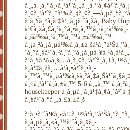
à¸„à¸¸à¸“à¸›à¸¹à¹ˆà¸„à¸¸à¸“à¸¢à¹ˆà¸²à¸¡
à¸¢à¸¹à¹ˆà¸”à¹‰à¸§à¸¢à¸—à¸µà¸¥à¸°
à¹à¸¥à¸°à¸à¹‡à¹„à¸¡à¹ˆà¸žà¸­ Baby Ho
à¹€à¸žà¸£à¸²à¸°à¸•à¸­à¸™à¸‹à¸·à¹‰à¸­
à¸šà¹‰à¸²à¸™à¸™à¸±à¹‰à¸™
à¸¡à¸²à¸¡à¸µà¹‰à¸à¸±à¸šà¹à¸”à¹Šà¸”
´à¸”à¸§à¹ˆà¸²à¸ˆà¸°à¸¡à¸µà¸¥à¸¹à¸à¹
à¹à¸¥à¹‰à¸§…à¸­à¸¢à¸¹à¹ˆà¸à¸±à¸™à¸
à¸à¹‡à¸žà¸­…à¹à¸•à¹ˆà¸•à¸­
à¸™à¸™à¸µà¹‰à¸šà¸²à¸‡à¸Šà¹ˆà¸§à¸‡à
à¸¢à¸¹à¹ˆà¸à¸±à¸™ 5-6 à¸„à¸™ à¸­à¸²à¸
housekeeper à¸­à¸µà¸ à¸à¹‡à¸¢à¸´à¹ˆà¸
à¸¥à¹ˆà¸°à¸„à¸£à¸±à¸š
à¹à¸•à¹ˆà¹€à¸«à¹‡à¸™à¹à¸”à¹Šà¸”à¸
à¸­à¸µà¸à¸«à¸™à¹ˆà¸­à¸¢à¸­
à¸²à¸ˆà¸ˆà¸°à¸à¸¥à¸±à¸šà¸¡à¸²à¸ªà¸£à¹