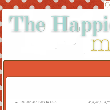
←
Thailand and Back to USA
à¹„à¸›à¹‚à¸£à¸