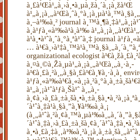
à¸£à¹Œà¹„à¸›à¸•à¸µà¸žà¸´à¸¡à¸žà¹Œ
à¹„à¸¡à¸„à¹Œà¸ˆà¸°à¸¡à¸µà¹à¸™à¸§à¸„
à¸–à¹‰à¸² journal à¸™à¸¶à¸‡à¹„à¸¡à¹ˆ
à¸à¹ƒà¸«à¹‰à¹à¸à¹‰ à¹„à¸¡à¸„à¹Œà¹„
à¹à¸•à¹ˆà¸ˆà¸°à¸ªà¹ˆà¸‡ journal à¹ƒà¸
… à¹€à¸›à¹‡à¸™à¹à¸™à¸§à¸„à¸´à¸”à¸
organizational ecologist à¹€à¸žà¸£à¸
à¸¤à¸©à¸Žà¸µà¹„à¸¡à¸„à¹Œà¸„à¸·à¸­
à¹€à¸£à¸²à¸„à¸§à¸£à¹€à¸¥à¸·à¸­à¸ env
à¹ƒà¸«à¹‰à¹€à¸«à¸¡à¸²à¸°à¸à¸±à¸šà¹€
à¹„à¸¡à¹ˆà¹ƒà¸Šà¹ˆ à¸„à¸­
à¸¢à¸›à¸£à¸±à¸šà¸•à¸±à¸§à¸•à¸²à¸¡à¸ªà
´à¹ˆà¸‡à¹à¸§à¸”à¸¥à¹‰à¸­à¸¡
(à¸„à¹ˆà¸²à¸¢à¸™à¸µà¹‰à¸„à¸´à¸”à¸§à
´à¹ˆà¸‡à¸›à¸£à¸±à¸šà¸¢à¸´à¹ˆà¸‡à¸•à¸
à¸•à¸£à¸‡à¸‚à¹‰à¸²à¸¡à¸à¸±à¸šà¸„à¹ˆ