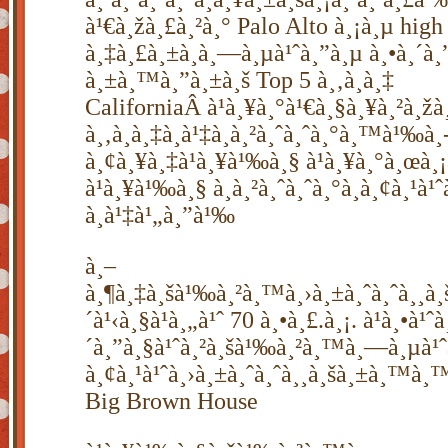
à¹€à¸žà¸£à¸²à¸° Palo Alto à¸¡à¸µ high 
à¸‡à¸£à¸±à¸à¸—à¸µà¹ˆà¸”à¸µ à¸•à¸´à¸
à¸±à¸™à¸”à¸±à¸š Top 5 à¸‚à¸­à¸‡
CaliforniaÂ à¹à¸¥à¸°à¹€à¸§à¸¥à¸²à¸žà
à¸‚à¸­à¸‡à¸à¹‡à¸­à¸²à¸ˆà¸ˆà¸°à¸™à¹‰à¸
à¸¢à¸¥à¸‡à¹à¸¥à¹‰à¸§ à¹à¸¥à¸°à¸œà¸¡
à¹à¸¥à¹‰à¸§ à¸­à¸²à¸ˆà¸ˆà¸°à¸­à¸¢à¸¹à¹ˆ
à¸à¹‡à¹„à¸”à¹‰
à¸–
à¸¶à¸‡à¸šà¹‰à¸²à¸™à¸›à¸±à¸ˆà¸ˆà¸¸à¸
´à¹‹à¸§à¹à¸„à¹ˆ 70 à¸•à¸£.à¸¡. à¹à¸•à¹
´à¸”à¸§à¹ˆà¸²à¸šà¹‰à¸²à¸™à¸—à¸µà¹ˆ
à¸¢à¸¹à¹ˆà¸›à¸±à¸ˆà¸ˆà¸¸à¸šà¸±à¸™à¸
Big Brown House