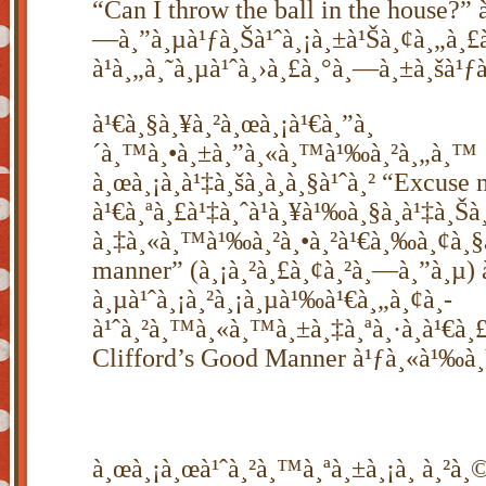
“Can I throw the ball in the house?” 
—à¸”à¸µà¹ƒà¸Šà¹ˆà¸¡à¸±à¹Šà¸¢à¸„à¸£
à¹à¸„à¸˜à¸µà¹ˆà¸›à¸£à¸°à¸—à¸±à¸šà¹ƒà¸
à¹€à¸§à¸¥à¸²à¸œà¸¡à¹€à¸”à¸
´à¸™à¸•à¸±à¸”à¸«à¸™à¹‰à¸²à¸„à¸™
à¸œà¸¡à¸à¹‡à¸šà¸­à¸à¸§à¹ˆà¸² “Excuse
à¹€à¸ªà¸£à¹‡à¸ˆà¹à¸¥à¹‰à¸§à¸à¹‡à¸Šà
à¸‡à¸«à¸™à¹‰à¸²à¸•à¸²à¹€à¸‰à¸¢à¸§à
manner” (à¸¡à¸²à¸£à¸¢à¸²à¸—à¸”à¸µ) 
à¸µà¹ˆà¸¡à¸²à¸¡à¸µà¹‰à¹€à¸„à¸¢à¸­
à¹ˆà¸²à¸™à¸«à¸™à¸±à¸‡à¸ªà¸·à¸­à¹€à¸£à
Clifford’s Good Manner à¹ƒà¸«à¹‰à
à¸œà¸¡à¸œà¹ˆà¸²à¸™à¸ªà¸±à¸¡à¸ à¸²à